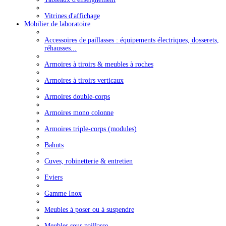
Vitrines d'affichage
Mobilier de laboratoire
Accessoires de paillasses : équipements électriques, dosserets,
réhausses...
Armoires à tiroirs & meubles à roches
Armoires à tiroirs verticaux
Armoires double-corps
Armoires mono colonne
Armoires triple-corps (modules)
Bahuts
Cuves, robinetterie & entretien
Eviers
Gamme Inox
Meubles à poser ou à suspendre
Meubles sous paillasse