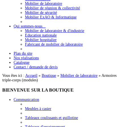
Mobilier de laboratoire
Mobilier de réunion & collectivité
Mobilier de sécurité
Mobilier ExAO & Informatique
Qui sommes-nous...
Mobilier de laboratoire & d'industrie
Education nationale
Mobilier hospitalier
Fabricant de mobilier de laboratoire
Plan du site
Nos réalisations
Catalogue
Contact / demande de devis
Vous êtes ici :
Accueil
»
Boutique
»
Mobilier de laboratoire
»
Armoires
triple-corps (modules)
BIENVENUE
SUR LA BOUTIQUE
Communication
Meubles à casier
Tableaux coulissants et guillotine
Tableaux d'enseignement