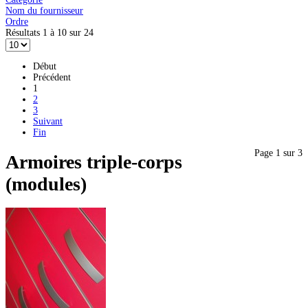
Nom du fournisseur
Ordre
Résultats 1 à 10 sur 24
Début
Précédent
1
2
3
Suivant
Fin
Page 1 sur 3
Armoires triple-corps
(modules)