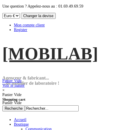
Une question ? Appelez-nous au : 01.69.49.69.59
Mon compte client
Register
[MOBI
LAB]
Agenceur & fabricant...
Panier Vide
...de mobilier de laboratoire !
Voir le panier
×
Panier Vide
Shopping cart
Panier Vide
Accueil
Boutique
Communication