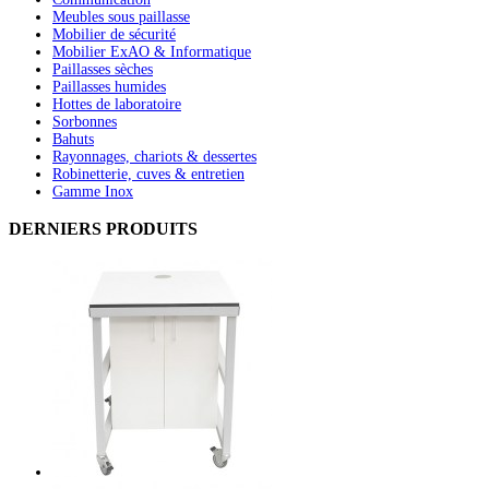
Meubles sous paillasse
Mobilier de sécurité
Mobilier ExAO & Informatique
Paillasses sèches
Paillasses humides
Hottes de laboratoire
Sorbonnes
Bahuts
Rayonnages, chariots & dessertes
Robinetterie, cuves & entretien
Gamme Inox
DERNIERS
PRODUITS