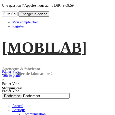
Une question ? Appelez-nous au : 01.69.49.69.59
Mon compte client
Register
[MOBI
LAB]
Agenceur & fabricant...
Panier Vide
...de mobilier de laboratoire !
Voir le panier
×
Panier Vide
Shopping cart
Panier Vide
Accueil
Boutique
Communication