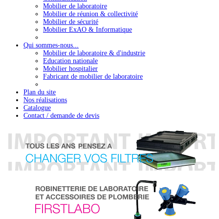
Mobilier de laboratoire
Mobilier de réunion & collectivité
Mobilier de sécurité
Mobilier ExAO & Informatique
Qui sommes-nous...
Mobilier de laboratoire & d'industrie
Education nationale
Mobilier hospitalier
Fabricant de mobilier de laboratoire
Plan du site
Nos réalisations
Catalogue
Contact / demande de devis