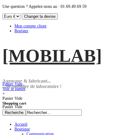
Une question ? Appelez-nous au : 01.69.49.69.59
Mon compte client
Register
[MOBI
LAB]
Agenceur & fabricant...
Panier Vide
...de mobilier de laboratoire !
Voir le panier
×
Panier Vide
Shopping cart
Panier Vide
Accueil
Boutique
Communication