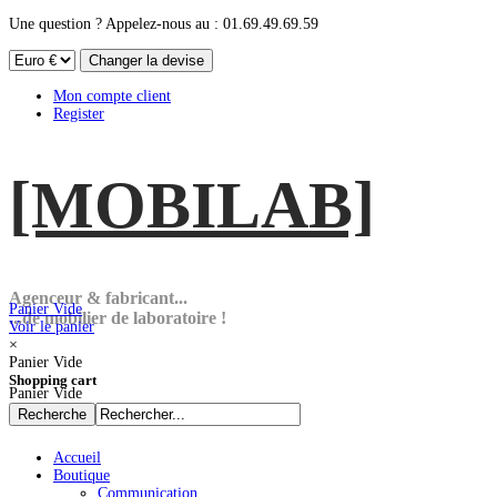
Une question ? Appelez-nous au : 01.69.49.69.59
Mon compte client
Register
[MOBI
LAB]
Agenceur & fabricant...
Panier Vide
...de mobilier de laboratoire !
Voir le panier
×
Panier Vide
Shopping cart
Panier Vide
Accueil
Boutique
Communication