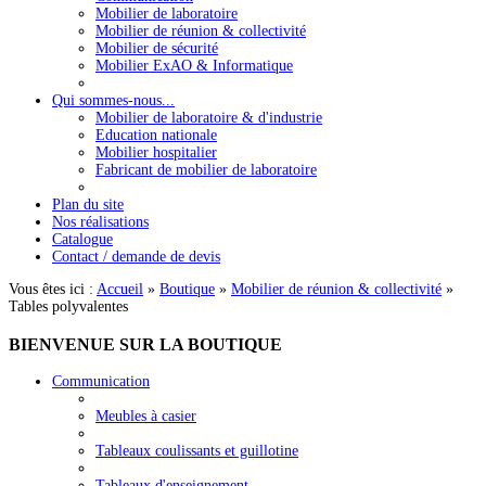
Mobilier de laboratoire
Mobilier de réunion & collectivité
Mobilier de sécurité
Mobilier ExAO & Informatique
Qui sommes-nous...
Mobilier de laboratoire & d'industrie
Education nationale
Mobilier hospitalier
Fabricant de mobilier de laboratoire
Plan du site
Nos réalisations
Catalogue
Contact / demande de devis
Vous êtes ici :
Accueil
»
Boutique
»
Mobilier de réunion & collectivité
»
Tables polyvalentes
BIENVENUE
SUR LA BOUTIQUE
Communication
Meubles à casier
Tableaux coulissants et guillotine
Tableaux d'enseignement