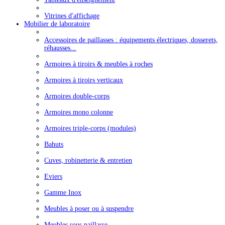
Vitrines d'affichage
Mobilier de laboratoire
Accessoires de paillasses : équipements électriques, dosserets,
réhausses...
Armoires à tiroirs & meubles à roches
Armoires à tiroirs verticaux
Armoires double-corps
Armoires mono colonne
Armoires triple-corps (modules)
Bahuts
Cuves, robinetterie & entretien
Eviers
Gamme Inox
Meubles à poser ou à suspendre
Meubles sous paillasse