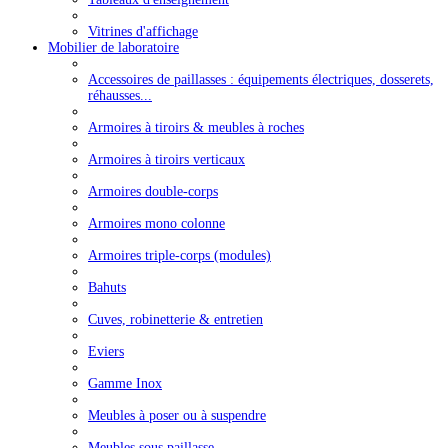
Vitrines d'affichage
Mobilier de laboratoire
Accessoires de paillasses : équipements électriques, dosserets,
réhausses...
Armoires à tiroirs & meubles à roches
Armoires à tiroirs verticaux
Armoires double-corps
Armoires mono colonne
Armoires triple-corps (modules)
Bahuts
Cuves, robinetterie & entretien
Eviers
Gamme Inox
Meubles à poser ou à suspendre
Meubles sous paillasse