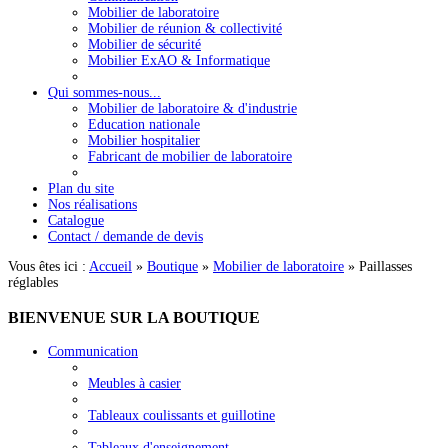
Mobilier de laboratoire
Mobilier de réunion & collectivité
Mobilier de sécurité
Mobilier ExAO & Informatique
Qui sommes-nous...
Mobilier de laboratoire & d'industrie
Education nationale
Mobilier hospitalier
Fabricant de mobilier de laboratoire
Plan du site
Nos réalisations
Catalogue
Contact / demande de devis
Vous êtes ici :
Accueil
»
Boutique
»
Mobilier de laboratoire
»
Paillasses
réglables
BIENVENUE
SUR LA BOUTIQUE
Communication
Meubles à casier
Tableaux coulissants et guillotine
Tableaux d'enseignement