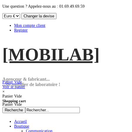
Une question ? Appelez-nous au : 01.69.49.69.59
Mon compte client
Register
[MOBI
LAB]
Agenceur & fabricant...
Panier Vide
...de mobilier de laboratoire !
Voir le panier
×
Panier Vide
Shopping cart
Panier Vide
Accueil
Boutique
Communication