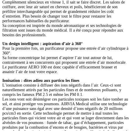
Complètement silencieux en vitesse 1, il sait se faire discret. Les salons de
coiffure, avec leur air saturé en cheveux et poils, bénéficieront de son
préfiltre interchangeable qui permet de grandement réduire les coût
d’entretien. Plus besoin de changer tout le filtre pour restaurer les
performances habituelles du purificateur.
Sa conception est inspirée du monde aéronautique et ses technologies de
filtration sont issues du monde médical. Il a été conçu pour répondre aux
besoins des professionnels.
Un design intelligent : aspiration d’air à 360°
Pour la première fois, un purificateur propose une entrée d’air cylindrique à
360°.
Sa forme concentrique lui permet d’aspirer l’air tout autour de lui,
contrairement à ses concurrents qui proposent une entrée d’air monofocale.
Le purificateur AERO 100 est donc capable d’efficacement brasser et
assainir l’air de tout votre espace.
Ionisation : dites adieu aux particu les fines
L’ionisation consiste à diffuser des ions négatifs dans l’air. Ceux-ci sont
naturellement attirés par les particules fines et de nombreux polluants, y
compris les fameux PM 2.5 et même les PM 0.1.
Les ions vont soit désintégrer ces particules toxiques soit les faire tomber au
sol, et ainsi protéger vos poumons. AIRVIA Medical utilise une technologie
d’une puissance sans égal avec une densité d’ions négatifs de 20 millions
pcs/cm3 en sortie. Cette technologie permet de mettre à mal toutes les
particules fines qui vicient votre air et qui vont se loger directement dans les
alvéoles de vos poumons : fumée de tabac, gaz d’échappement, particules
produites par la combustion d’encens et de bougies, bactéries et virus par