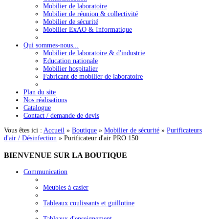
Mobilier de laboratoire
Mobilier de réunion & collectivité
Mobilier de sécurité
Mobilier ExAO & Informatique
Qui sommes-nous...
Mobilier de laboratoire & d'industrie
Education nationale
Mobilier hospitalier
Fabricant de mobilier de laboratoire
Plan du site
Nos réalisations
Catalogue
Contact / demande de devis
Vous êtes ici :
Accueil
»
Boutique
»
Mobilier de sécurité
»
Purificateurs
d'air / Désinfection
»
Purificateur d'air PRO 150
BIENVENUE
SUR LA BOUTIQUE
Communication
Meubles à casier
Tableaux coulissants et guillotine
Tableaux d'enseignement