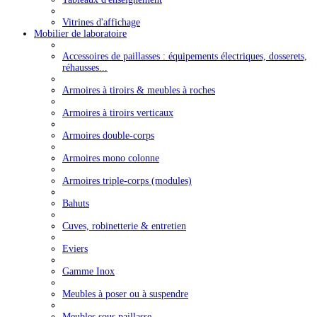
Vitrines d'affichage
Mobilier de laboratoire
Accessoires de paillasses : équipements électriques, dosserets,
réhausses...
Armoires à tiroirs & meubles à roches
Armoires à tiroirs verticaux
Armoires double-corps
Armoires mono colonne
Armoires triple-corps (modules)
Bahuts
Cuves, robinetterie & entretien
Eviers
Gamme Inox
Meubles à poser ou à suspendre
Meubles sous paillasse