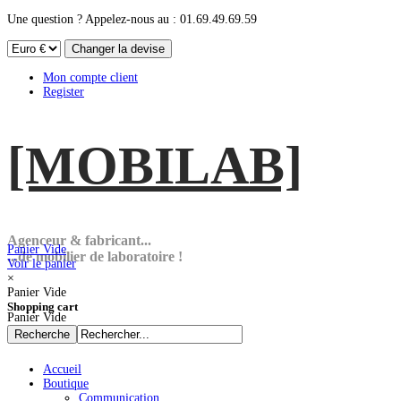
Une question ? Appelez-nous au : 01.69.49.69.59
Mon compte client
Register
[MOBI
LAB]
Agenceur & fabricant...
Panier Vide
...de mobilier de laboratoire !
Voir le panier
×
Panier Vide
Shopping cart
Panier Vide
Accueil
Boutique
Communication