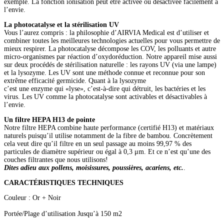
exemple. La fonction ionisation peut être activée ou désactivée facilement à
l’envie.
La photocatalyse et la stérilisation UV
Vous l’aurez compris : la philosophie d’AIRVIA Medical est d’utiliser et
combiner toutes les meilleures technologies actuelles pour vous permettre de
mieux respirer. La photocatalyse décompose les COV, les polluants et autre
micro-organismes par réaction d’oxydoréduction. Notre appareil mise aussi
sur deux procédés de stérilisation naturelle : les rayons UV (via une lampe)
et la lysozyme. Les UV sont une méthode connue et reconnue pour son
extrême efficacité germicide. Quant à la lysozyme
c’est une enzyme qui «lyse», c’est-à-dire qui détruit, les bactéries et les
virus. Les UV comme la photocatalyse sont activables et désactivables à
l’envie.
Un filtre HEPA H13 de pointe
Notre filtre HEPA combine haute performance (certifié H13) et matériaux
naturels puisqu’il utilise notamment de la fibre de bambou. Concrètement
cela veut dire qu’il filtre en un seul passage au moins 99,97 % des
particules de diamètre supérieur ou égal à 0,3 μm. Et ce n’est qu’une des
couches filtrantes que nous utilisons!
Dites adieu aux pollens, moisissures, poussières, acariens, etc.
.
CARACTÉRISTIQUES TECHNIQUES
Couleur : Or + Noir
Portée/Plage d’utilisation Jusqu’à 150 m2