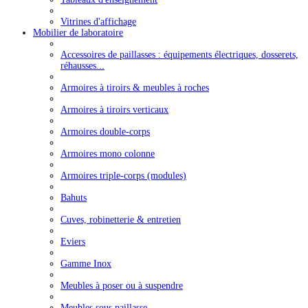
Vitrines d'affichage
Mobilier de laboratoire
Accessoires de paillasses : équipements électriques, dosserets,
réhausses...
Armoires à tiroirs & meubles à roches
Armoires à tiroirs verticaux
Armoires double-corps
Armoires mono colonne
Armoires triple-corps (modules)
Bahuts
Cuves, robinetterie & entretien
Eviers
Gamme Inox
Meubles à poser ou à suspendre
Meubles sous paillasse