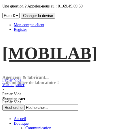
Une question ? Appelez-nous au : 01.69.49.69.59
Mon compte client
Register
[MOBI
LAB]
Agenceur & fabricant...
Panier Vide
...de mobilier de laboratoire !
Voir le panier
×
Panier Vide
Shopping cart
Panier Vide
Accueil
Boutique
Communication