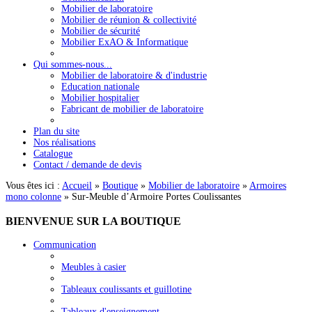
Mobilier de laboratoire
Mobilier de réunion & collectivité
Mobilier de sécurité
Mobilier ExAO & Informatique
Qui sommes-nous...
Mobilier de laboratoire & d'industrie
Education nationale
Mobilier hospitalier
Fabricant de mobilier de laboratoire
Plan du site
Nos réalisations
Catalogue
Contact / demande de devis
Vous êtes ici :
Accueil
»
Boutique
»
Mobilier de laboratoire
»
Armoires
mono colonne
»
Sur-Meuble d’Armoire Portes Coulissantes
BIENVENUE
SUR LA BOUTIQUE
Communication
Meubles à casier
Tableaux coulissants et guillotine
Tableaux d'enseignement