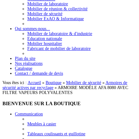
Mobilier de laboratoire
Mobilier de réunion & collectivité
Mobilier de sécurité
Mobilier ExAO & Informatique
Qui sommes-nous...
Mobilier de laboratoire & d'industrie
Education nationale
Mobilier hospitalier
Fabricant de mobilier de laboratoire
Plan du site
Nos réalisations
Catalogue
Contact / demande de devis
Vous êtes ici :
Accueil
»
Boutique
»
Mobilier de sécurité
»
Armoires de
sécurité actives par recyclage
»
ARMOIRE MODÈLE AFA 8080 AVEC
FILTRE VAPEURS POLYVALENTES
BIENVENUE
SUR LA BOUTIQUE
Communication
Meubles à casier
Tableaux coulissants et guillotine