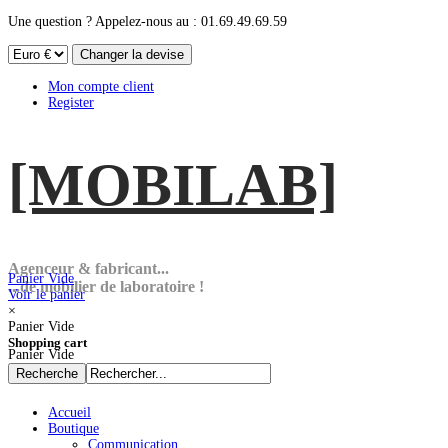
Une question ? Appelez-nous au : 01.69.49.69.59
Mon compte client
Register
[MOBI
LAB]
Agenceur & fabricant...
Panier Vide
...de mobilier de laboratoire !
Voir le panier
×
Panier Vide
Shopping cart
Panier Vide
Accueil
Boutique
Communication