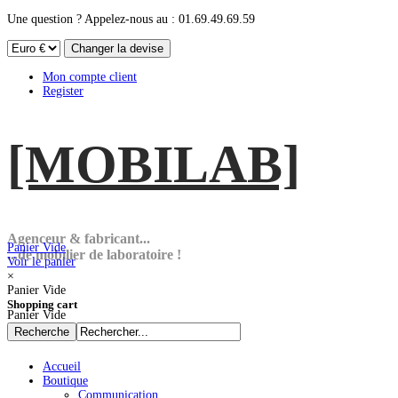
Une question ? Appelez-nous au : 01.69.49.69.59
Mon compte client
Register
[MOBI
LAB]
Agenceur & fabricant...
Panier Vide
...de mobilier de laboratoire !
Voir le panier
×
Panier Vide
Shopping cart
Panier Vide
Accueil
Boutique
Communication